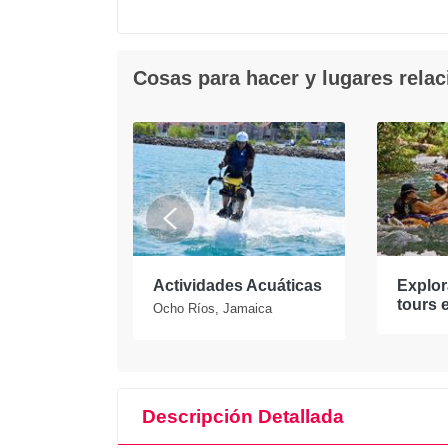
Cosas para hacer y lugares rela
os los
Actividades Acuáticas
Explor
maica
tours 
Ocho Ríos, Jamaica
Descripción Detallada