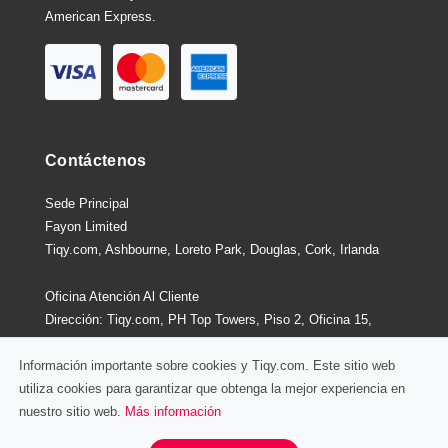
American Express.
Contáctenos
Sede Principal
Fayon Limited
Tiqy.com, Ashbourne, Loreto Park, Douglas, Cork, Irlanda
Oficina Atención Al Cliente
Dirección: Tiqy.com, PH Top Towers, Piso 2, Oficina 15,
Costa Del Este, Ciudad De Panamá, Panamá
Información importante sobre cookies y Tiqy.com. Este sitio web
utiliza cookies para garantizar que obtenga la mejor experiencia en
nuestro sitio web.
Más información
Política De Privacidad
/
Términos y Condiciones
Chat / Correo / Llamar