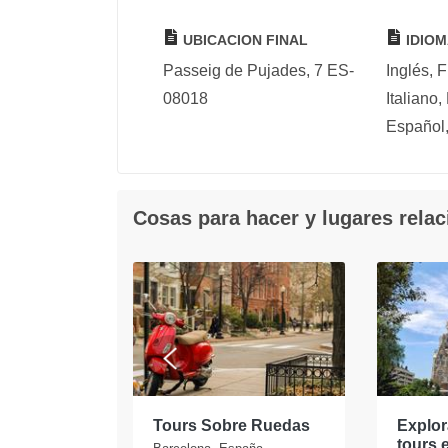
UBICACION FINAL
IDIOM
Passeig de Pujades, 7 ES-
Inglés, 
08018
Italiano,
Español,
Cosas para hacer y lugares rela
os los
Tours Sobre Ruedas
Explor
spaña
tours 