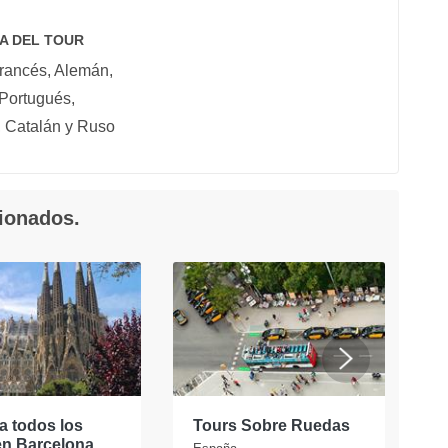
A DEL TOUR
Francés, Alemán,
 Portugués,
 Catalán y Ruso
cionados.
a todos los
Tours Sobre Ruedas
E
en Barcelona
t