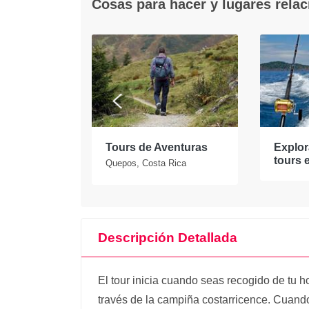
Cosas para hacer y lugares rela
os los
Tours de Aventuras
Explor
sta Rica
tours 
Quepos, Costa Rica
Descripción Detallada
El tour inicia cuando seas recogido de tu h
través de la campiña costarricence. Cuando 