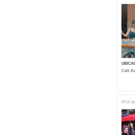
UBICAC
Café B
Nº10 de