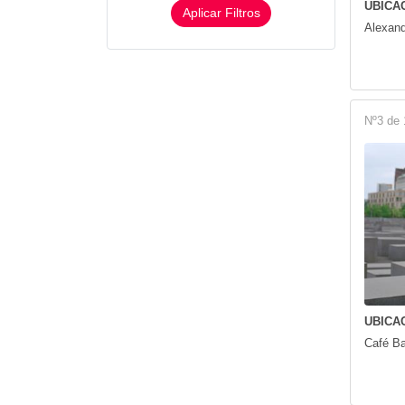
UBICAC
Aplicar Filtros
Alexand
Nº3 de 
UBICAC
Café B