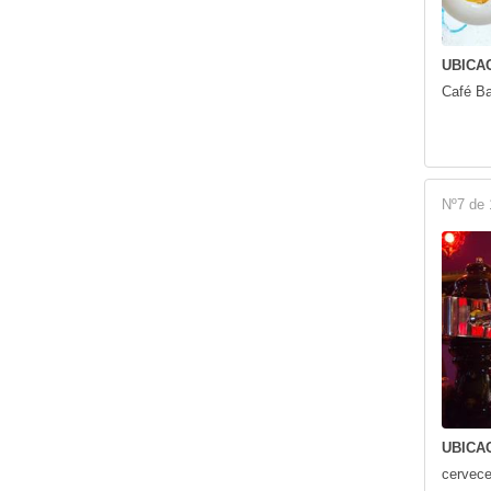
UBICAC
Café B
Nº7 de 
UBICAC
cervece