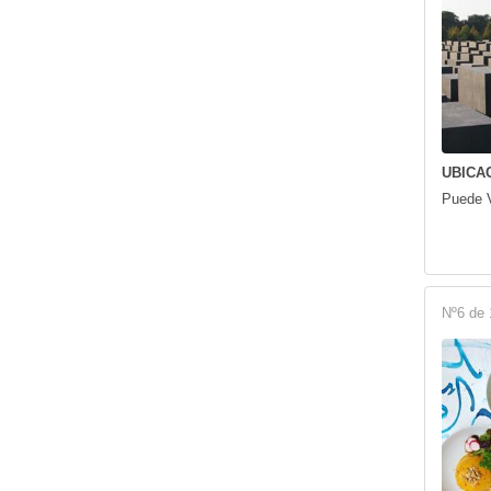
UBICAC
Puede V
Nº6 de 