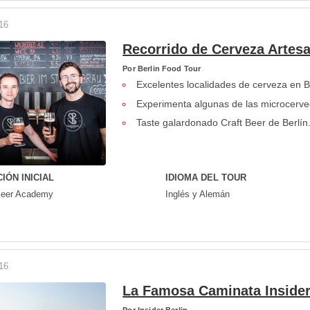
16
Recorrido de Cerveza Artesa
Por
Berlin Food Tour
Excelentes localidades de cerveza en Be
Experimenta algunas de las microcervec
Taste galardonado Craft Beer de Berlín
IÓN INICIAL
IDIOMA DEL TOUR
Beer Academy
Inglés y Alemán
16
La Famosa Caminata Inside