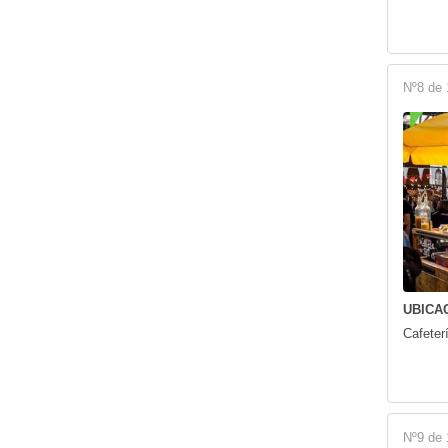
Nº8 de 
UBICAC
Cafeter
Nº9 de 