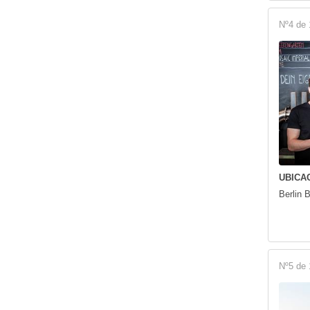
Nº4 de 
UBICAC
Berlin 
Nº5 de 