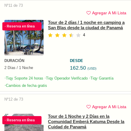
Nº11 de 73
Agregar A Mi Lista
Tour de 2 días / 1 noche en camping a
· Reserva en línea
San Blas desde la ciudad de Panamá
4
DURACIÓN
DESDE
162.50
2 Días / 1 Noche
(USD)
·
·
·
Tiqy Soporte 24 horas
Tiqy Operador Verificado
Tiqy Garantía
·
Cambios de fecha gratis
Nº12 de 73
Agregar A Mi Lista
Tour de 1 Noche y 2 Días en la
· Reserva en línea
Comunidad Emberá Katuma Desde la
Cuidad de Panamá