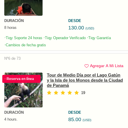
DURACIÓN
DESDE
130.00
8 horas
(USD)
·
·
·
Tiqy Soporte 24 horas
Tiqy Operador Verificado
Tiqy Garantía
·
Cambios de fecha gratis
Nº6 de 73
Agregar A Mi Lista
Tour de Medio Día por el Lago Gatún
· Reserva en línea
y la Isla de los Monos desde la Ciudad
de Panamá
19
DURACIÓN
DESDE
85.00
4 hours.
(USD)