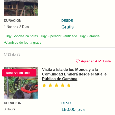
DURACIÓN
DESDE
Gratis
1 Noche / 2 Días
·
·
·
Tiqy Soporte 24 horas
Tiqy Operador Verificado
Tiqy Garantía
·
Cambios de fecha gratis
Nº13 de 73
Agregar A Mi Lista
Visita a Isla de los Monos y a la
· Reserva en línea
Comunidad Emberá desde el Muelle
Público de Gamboa
1
DURACIÓN
DESDE
180.00
3 Hours
(USD)