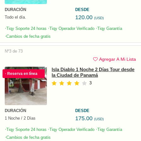
DURACIÓN
DESDE
120.00
Todo el día.
(USD)
·
·
·
Tiqy Soporte 24 horas
Tiqy Operador Verificado
Tiqy Garantía
·
Cambios de fecha gratis
Nº3 de 73
Agregar A Mi Lista
Isla Diablo 1 Noche 2 Días Tour desde
· Reserva en línea
la Ciudad de Panamá
3
DURACIÓN
DESDE
175.00
1 Noche / 2 Días
(USD)
·
·
·
Tiqy Soporte 24 horas
Tiqy Operador Verificado
Tiqy Garantía
·
Cambios de fecha gratis