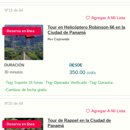
Nº19 de 64
Agregar A Mi Lista
Tour en Helicóptero Robinson 66 en la
· Reserva en línea
Ciudad de Panamá
Por
Copteride
DURACIÓN
DESDE
350.00
30 minutos
(USD)
·
·
·
Tiqy Soporte 24 horas
Tiqy Operador Verificado
Tiqy Garantía
·
Cambios de fecha gratis
Nº20 de 64
Agregar A Mi Lista
Tour de Rappel en la Ciudad de
· Reserva en línea
Panamá