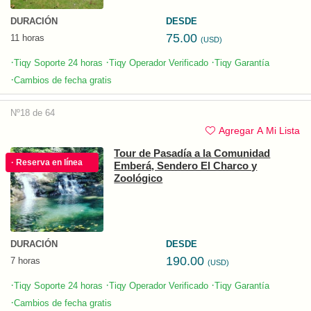
DURACIÓN
DESDE
75.00
11 horas
(USD)
·
·
·
Tiqy Soporte 24 horas
Tiqy Operador Verificado
Tiqy Garantía
·
Cambios de fecha gratis
Nº18 de 64
Agregar A Mi Lista
Tour de Pasadía a la Comunidad
· Reserva en línea
Emberá, Sendero El Charco y
Zoológico
DURACIÓN
DESDE
190.00
7 horas
(USD)
·
·
·
Tiqy Soporte 24 horas
Tiqy Operador Verificado
Tiqy Garantía
·
Cambios de fecha gratis