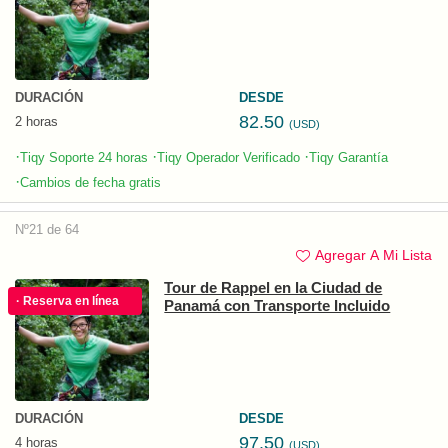
DURACIÓN
DESDE
82.50
2 horas
(USD)
·
·
·
Tiqy Soporte 24 horas
Tiqy Operador Verificado
Tiqy Garantía
·
Cambios de fecha gratis
Nº21 de 64
Agregar A Mi Lista
Tour de Rappel en la Ciudad de
· Reserva en línea
Panamá con Transporte Incluido
DURACIÓN
DESDE
97.50
4 horas
(USD)